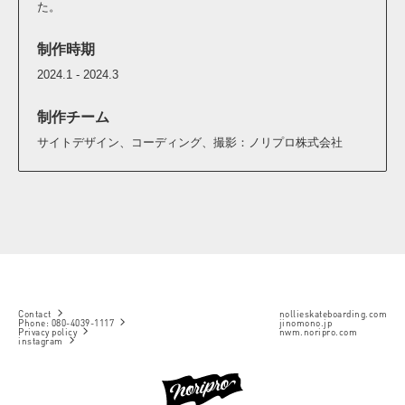
た。
制作時期
2024.1 - 2024.3
制作チーム
サイトデザイン、コーディング、撮影：ノリプロ株式会社
Contact
nollieskateboarding.com
arrow_forward_ios
Phone: 080-4039-1117
jinomono.jp
arrow_forward_ios
Privacy policy
nwm.noripro.com
arrow_forward_ios
instagram
arrow_forward_ios