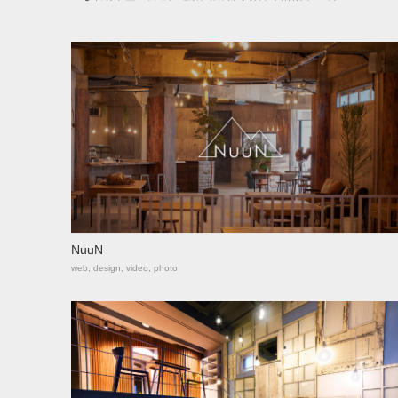
NuuN
web, design, video, photo