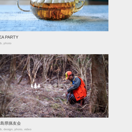
EA PARTY
b, photo
徳島県猟友会
b, design, photo, video