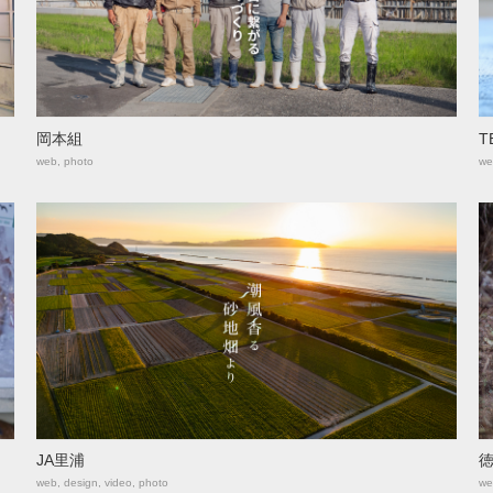
岡本組
T
web, photo
we
JA里浦
web, design, video, photo
we