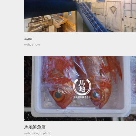
aosi
web, photo
馬地鮮魚店
web, design, photo