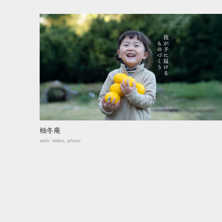
柚冬庵
web, video, photo