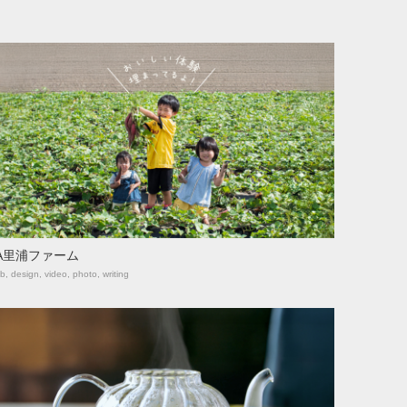
A里浦ファーム
b, design, video, photo, writing