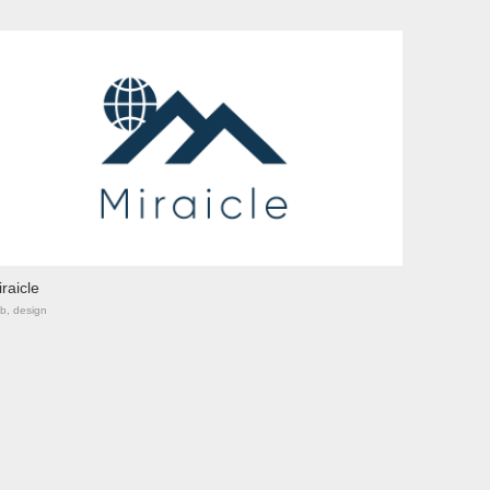
raicle
b, design