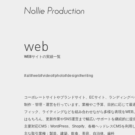
web
WEBサイトの実績一覧
#all
#web
#video
#photo
#design
#writing
コーポレートサイトやブランドサイト、ECサイト、ランディングペ
制作・管理・運営を行っています。業種やご予算、目的に応じて最
フィック、ライティングなどを組み合わせながら多様な表現をWEB
はもちろん、更新作業やSNS運営まで幅広いサポートを継続的に提
主要対応CMS：WordPress、Shopify、各種ヘッドレスCMSを利
主な取引業種：製造、建築、飲食、美容、自治体、歯科